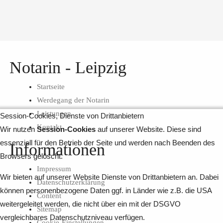
Notarin - Leipzig
Startseite
Werdegang der Notarin
Leistungen
Session-Cookies, Dienste von Drittanbietern
Kontakt
Wir nutzen
Session-Cookies
auf unserer Website. Diese sind
essenziell für den Betrieb der Seite und werden nach Beenden des
Informationen
Browsers gelöscht.
Impressum
Wir bieten auf unserer Website Dienste von Drittanbietern an. Dabei
Datenschutzerklärung
können personenbezogene Daten ggf. in Länder wie z.B. die USA
Content
weitergeleitet werden, die nicht über ein mit der DSGVO
Sitemap
vergleichbares Datenschutzniveau verfügen.
Cookie-Einstellungen